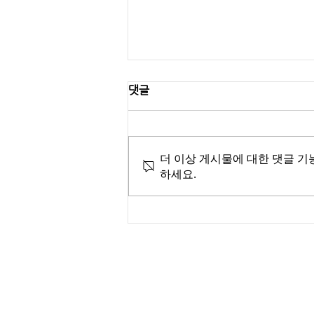
댓글
더 이상 게시물에 대한 댓글 기
하세요.
Lifestyle Platform “Arkive
Corporation” - Utilizing and
Adding Value to Real Estate